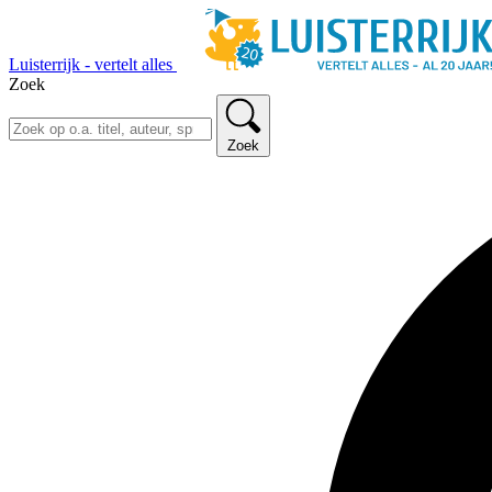
Luisterrijk - vertelt alles
Zoek
Zoek