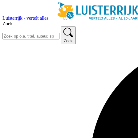
Luisterrijk - vertelt alles
Zoek
Zoek