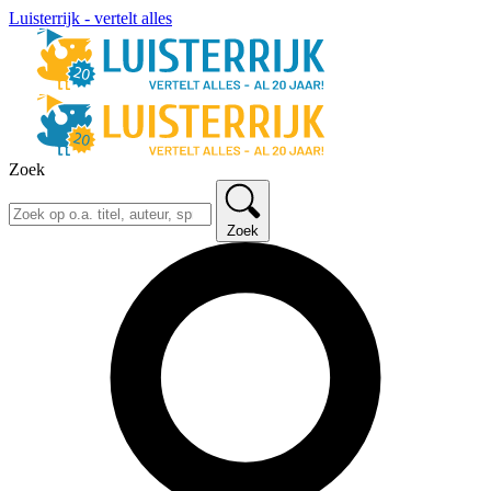
Luisterrijk - vertelt alles
Zoek
Zoek