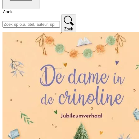
Zoek
Zoek