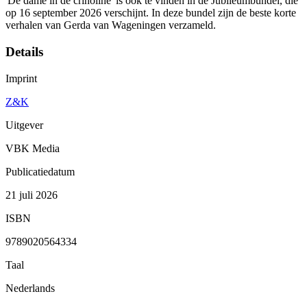
'De dame in de crinoline' is ook te vinden in de Jubileumbundel, die
op 16 september 2026 verschijnt. In deze bundel zijn de beste korte
verhalen van Gerda van Wageningen verzameld.
Details
Imprint
Z&K
Uitgever
VBK Media
Publicatiedatum
21 juli 2026
ISBN
9789020564334
Taal
Nederlands