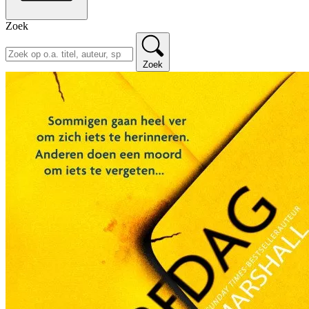
Zoek
Zoek