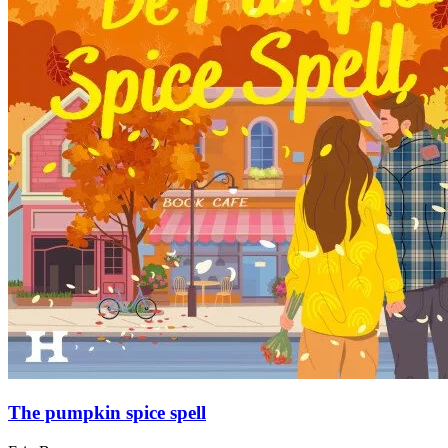
The pumpkin spice spell