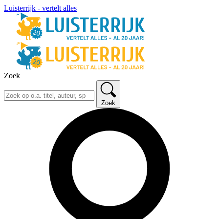
Luisterrijk - vertelt alles
Zoek
Zoek