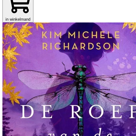
in winkelmand