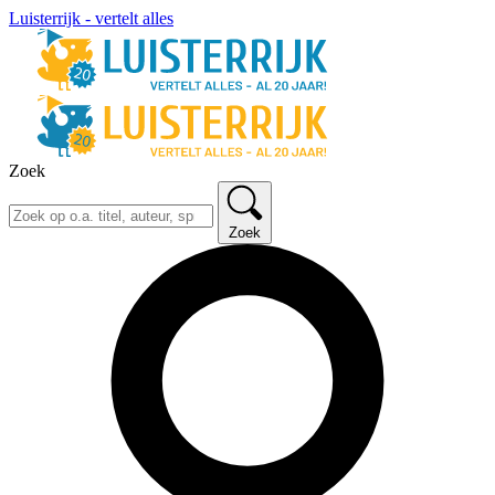
Luisterrijk - vertelt alles
Zoek
Zoek