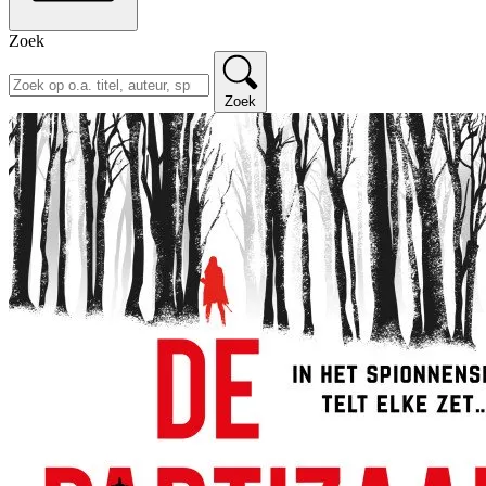
Zoek
Zoek