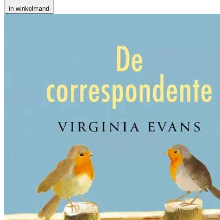
in winkelmand