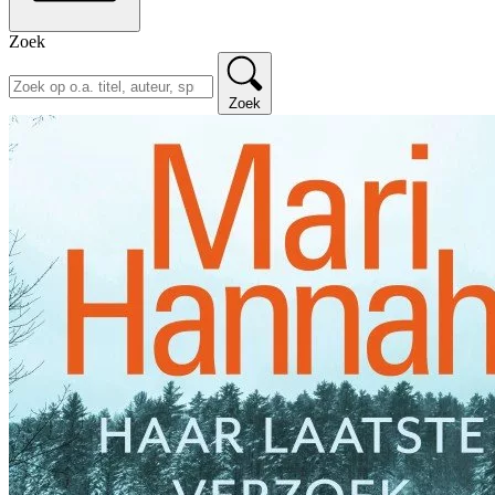
Zoek
Zoek