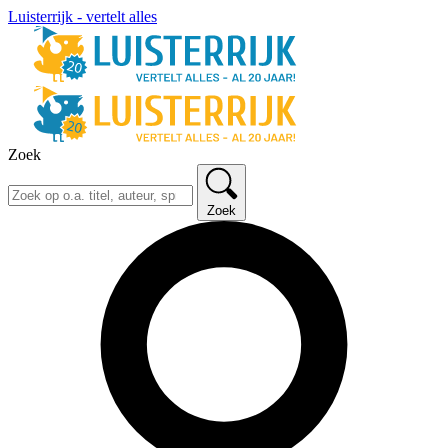
Luisterrijk - vertelt alles
Zoek
Zoek