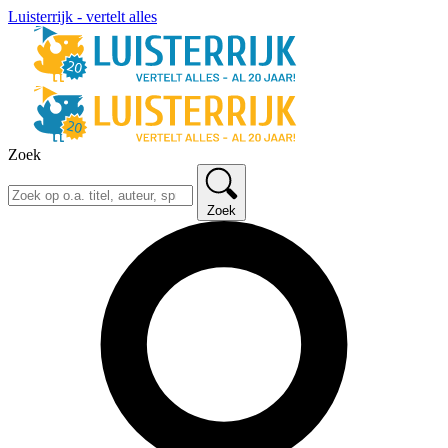
Luisterrijk - vertelt alles
Zoek
Zoek