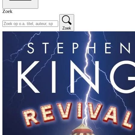
Zoek
Zoek