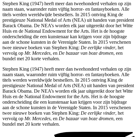
Stephen King (1947) heeft meer dan tweehonderd verhalen op zijn
naam staan, waaronder ruim vijftig horror- en fantasyboeken. Alle
titels werden wereldwijde bestsellers. In 2015 ontving King de
prestigieuze National Medal of Arts (NEA) uit handen van president
Barack Obama. De NEA’s worden elk jaar uitgereikt door het Witte
Huis en de National Endowment for the Arts. Het is de hoogste
onderscheiding die een kunstenaar kan krijgen voor zijn bijdrage
aan de schone kunsten in de Verenigde Staten. In 2015 verschenen
twee nieuwe boeken van Stephen King:
De eerlijke vinder
, het
vervolg op
Mr. Mercedes
, en
De bazaar van boze dromen
, een
bundel met 20 korte verhalen.
Stephen King (1947) heeft meer dan tweehonderd verhalen op zijn
naam staan, waaronder ruim vijftig horror- en fantasyboeken. Alle
titels werden wereldwijde bestsellers. In 2015 ontving King de
prestigieuze National Medal of Arts (NEA) uit handen van president
Barack Obama. De NEA’s worden elk jaar uitgereikt door het Witte
Huis en de National Endowment for the Arts. Het is de hoogste
onderscheiding die een kunstenaar kan krijgen voor zijn bijdrage
aan de schone kunsten in de Verenigde Staten. In 2015 verschenen
twee nieuwe boeken van Stephen King:
De eerlijke vinder
, het
vervolg op
Mr. Mercedes
, en
De bazaar van boze dromen
, een
bundel met 20 korte verhalen.