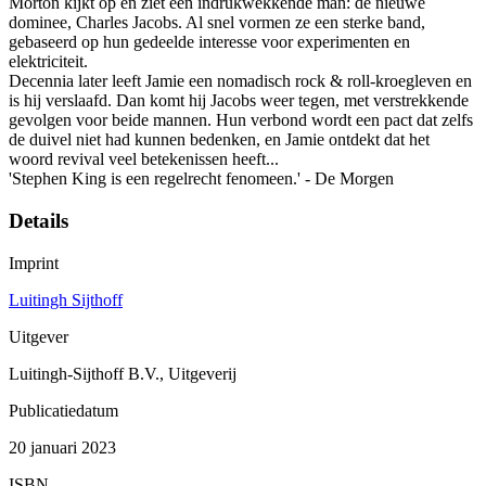
Morton kijkt op en ziet een indrukwekkende man: de nieuwe
dominee, Charles Jacobs. Al snel vormen ze een sterke band,
gebaseerd op hun gedeelde interesse voor experimenten en
elektriciteit.
Decennia later leeft Jamie een nomadisch rock & roll-kroegleven en
is hij verslaafd. Dan komt hij Jacobs weer tegen, met verstrekkende
gevolgen voor beide mannen. Hun verbond wordt een pact dat zelfs
de duivel niet had kunnen bedenken, en Jamie ontdekt dat het
woord revival veel betekenissen heeft...
'Stephen King is een regelrecht fenomeen.' - De Morgen
Details
Imprint
Luitingh Sijthoff
Uitgever
Luitingh-Sijthoff B.V., Uitgeverij
Publicatiedatum
20 januari 2023
ISBN