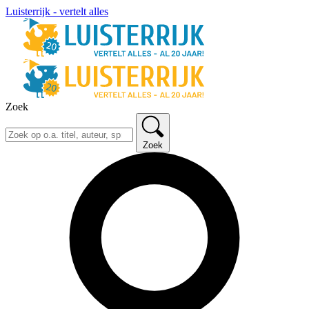
Luisterrijk - vertelt alles
Zoek
Zoek