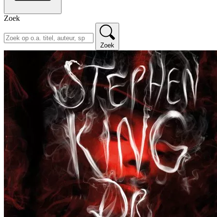
Zoek
Zoek