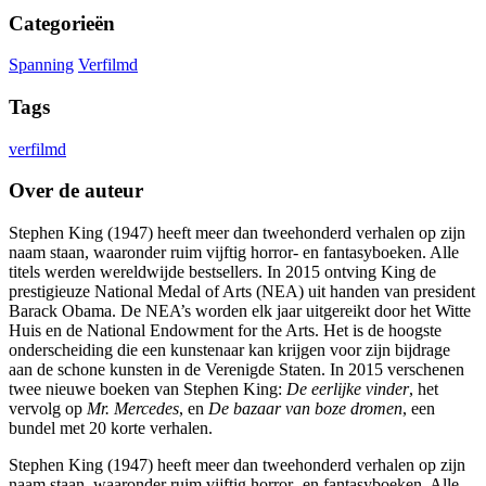
Categorieën
Spanning
Verfilmd
Tags
verfilmd
Over de auteur
Stephen King (1947) heeft meer dan tweehonderd verhalen op zijn
naam staan, waaronder ruim vijftig horror- en fantasyboeken. Alle
titels werden wereldwijde bestsellers. In 2015 ontving King de
prestigieuze National Medal of Arts (NEA) uit handen van president
Barack Obama. De NEA’s worden elk jaar uitgereikt door het Witte
Huis en de National Endowment for the Arts. Het is de hoogste
onderscheiding die een kunstenaar kan krijgen voor zijn bijdrage
aan de schone kunsten in de Verenigde Staten. In 2015 verschenen
twee nieuwe boeken van Stephen King:
De eerlijke vinder
, het
vervolg op
Mr. Mercedes
, en
De bazaar van boze dromen
, een
bundel met 20 korte verhalen.
Stephen King (1947) heeft meer dan tweehonderd verhalen op zijn
naam staan, waaronder ruim vijftig horror- en fantasyboeken. Alle