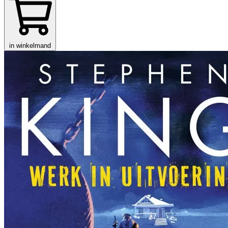
in winkelmand