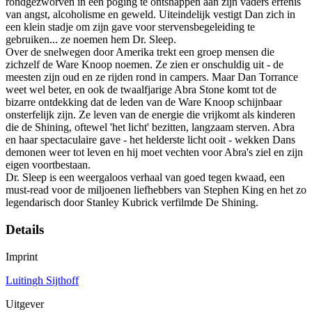
rondgezworven in een poging te ontsnappen aan zijn vaders erfenis
van angst, alcoholisme en geweld. Uiteindelijk vestigt Dan zich in
een klein stadje om zijn gave voor stervensbegeleiding te
gebruiken... ze noemen hem Dr. Sleep.
Over de snelwegen door Amerika trekt een groep mensen die
zichzelf de Ware Knoop noemen. Ze zien er onschuldig uit - de
meesten zijn oud en ze rijden rond in campers. Maar Dan Torrance
weet wel beter, en ook de twaalfjarige Abra Stone komt tot de
bizarre ontdekking dat de leden van de Ware Knoop schijnbaar
onsterfelijk zijn. Ze leven van de energie die vrijkomt als kinderen
die de Shining, oftewel 'het licht' bezitten, langzaam sterven. Abra
en haar spectaculaire gave - het helderste licht ooit - wekken Dans
demonen weer tot leven en hij moet vechten voor Abra's ziel en zijn
eigen voortbestaan.
Dr. Sleep is een weergaloos verhaal van goed tegen kwaad, een
must-read voor de miljoenen liefhebbers van Stephen King en het zo
legendarisch door Stanley Kubrick verfilmde De Shining.
Details
Imprint
Luitingh Sijthoff
Uitgever