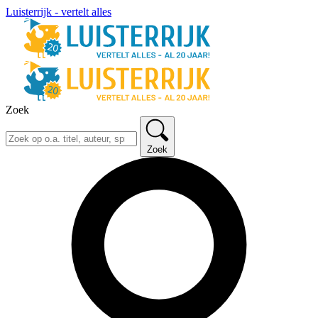
Luisterrijk - vertelt alles
Zoek
Zoek