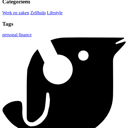
Categorieën
Werk en zaken
Zelfhulp
Lifestyle
Tags
personal finance