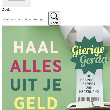
Zoek
Zoek