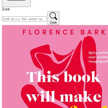
Zoek
Zoek