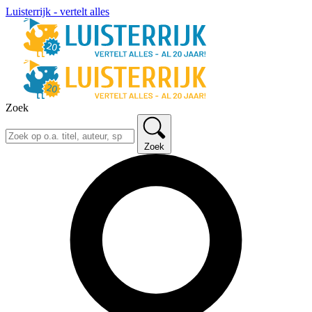
Luisterrijk - vertelt alles
Zoek
Zoek