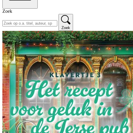
Zoek
Zoek