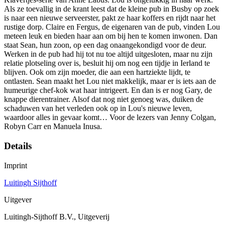
Als ze toevallig in de krant leest dat de kleine pub in Busby op zoek
is naar een nieuwe serveerster, pakt ze haar koffers en rijdt naar het
rustige dorp. Claire en Fergus, de eigenaren van de pub, vinden Lou
meteen leuk en bieden haar aan om bij hen te komen inwonen. Dan
staat Sean, hun zoon, op een dag onaangekondigd voor de deur.
Werken in de pub had hij tot nu toe altijd uitgesloten, maar nu zijn
relatie plotseling over is, besluit hij om nog een tijdje in Ierland te
blijven. Ook om zijn moeder, die aan een hartziekte lijdt, te
ontlasten. Sean maakt het Lou niet makkelijk, maar er is iets aan de
humeurige chef-kok wat haar intrigeert. En dan is er nog Gary, de
knappe dierentrainer. Alsof dat nog niet genoeg was, duiken de
schaduwen van het verleden ook op in Lou's nieuwe leven,
waardoor alles in gevaar komt… Voor de lezers van Jenny Colgan,
Robyn Carr en Manuela Inusa.
Details
Imprint
Luitingh Sijthoff
Uitgever
Luitingh-Sijthoff B.V., Uitgeverij