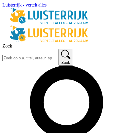
Luisterrijk - vertelt alles
Zoek
Zoek