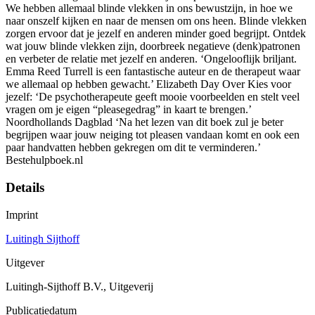
We hebben allemaal blinde vlekken in ons bewustzijn, in hoe we
naar onszelf kijken en naar de mensen om ons heen. Blinde vlekken
zorgen ervoor dat je jezelf en anderen minder goed begrijpt. Ontdek
wat jouw blinde vlekken zijn, doorbreek negatieve (denk)patronen
en verbeter de relatie met jezelf en anderen. ‘Ongelooflijk briljant.
Emma Reed Turrell is een fantastische auteur en de therapeut waar
we allemaal op hebben gewacht.’ Elizabeth Day Over Kies voor
jezelf: ‘De psychotherapeute geeft mooie voorbeelden en stelt veel
vragen om je eigen “pleasegedrag” in kaart te brengen.’
Noordhollands Dagblad ‘Na het lezen van dit boek zul je beter
begrijpen waar jouw neiging tot pleasen vandaan komt en ook een
paar handvatten hebben gekregen om dit te verminderen.’
Bestehulpboek.nl
Details
Imprint
Luitingh Sijthoff
Uitgever
Luitingh-Sijthoff B.V., Uitgeverij
Publicatiedatum