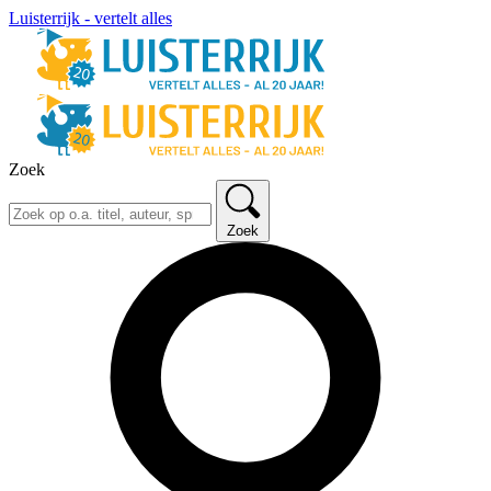
Luisterrijk - vertelt alles
Zoek
Zoek