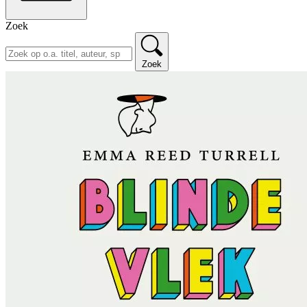
Zoek
Zoek