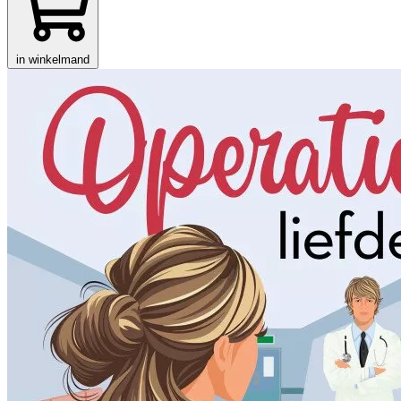
in winkelmand