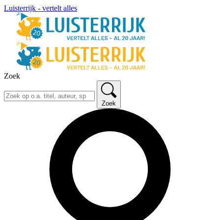
Luisterrijk - vertelt alles
Zoek
Zoek