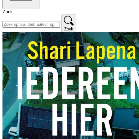
Zoek
Zoek