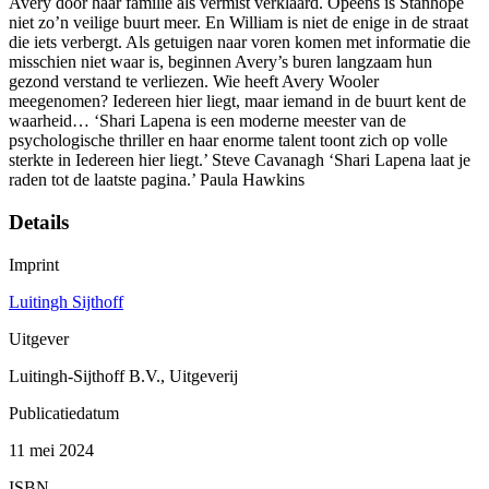
Avery door haar familie als vermist verklaard. Opeens is Stanhope
niet zo’n veilige buurt meer. En William is niet de enige in de straat
die iets verbergt. Als getuigen naar voren komen met informatie die
misschien niet waar is, beginnen Avery’s buren langzaam hun
gezond verstand te verliezen. Wie heeft Avery Wooler
meegenomen? Iedereen hier liegt, maar iemand in de buurt kent de
waarheid… ‘Shari Lapena is een moderne meester van de
psychologische thriller en haar enorme talent toont zich op volle
sterkte in Iedereen hier liegt.’ Steve Cavanagh ‘Shari Lapena laat je
raden tot de laatste pagina.’ Paula Hawkins
Details
Imprint
Luitingh Sijthoff
Uitgever
Luitingh-Sijthoff B.V., Uitgeverij
Publicatiedatum
11 mei 2024
ISBN