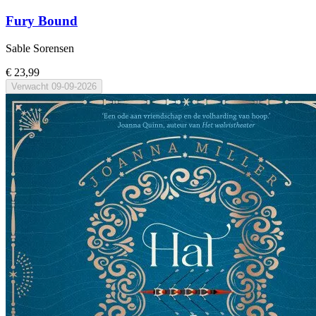
Fury Bound
Sable Sorensen
€ 23,99
Verwacht
09-09-2026