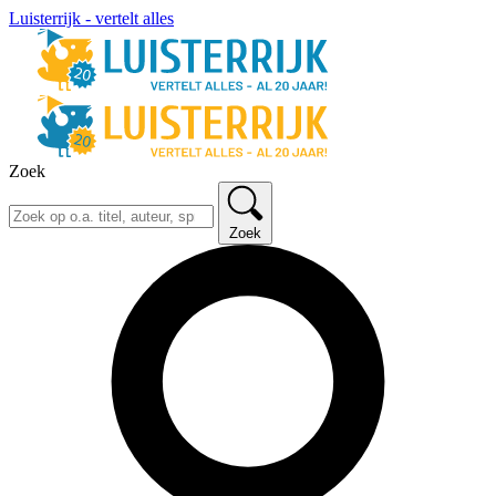
Luisterrijk - vertelt alles
Zoek
Zoek