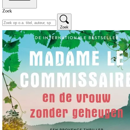
Zoek
Zoek