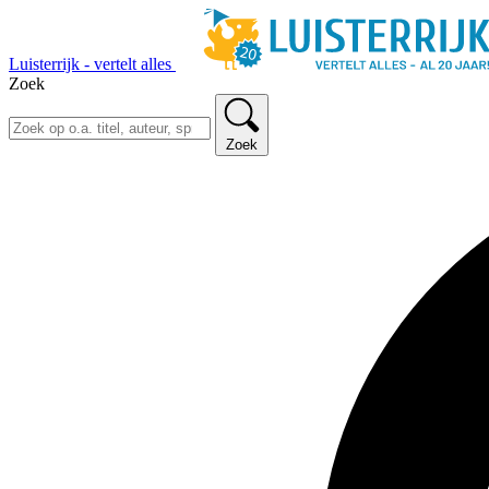
Luisterrijk - vertelt alles
Zoek
Zoek