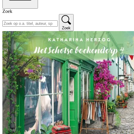
Zoek
Zoek