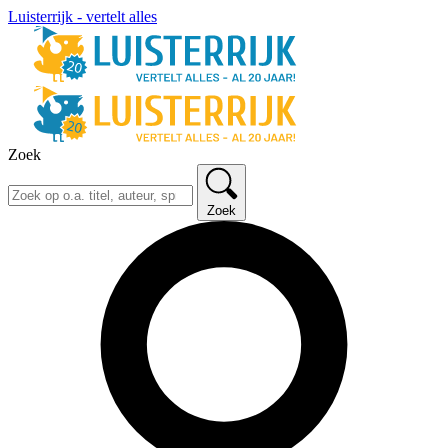
Luisterrijk - vertelt alles
Zoek
Zoek