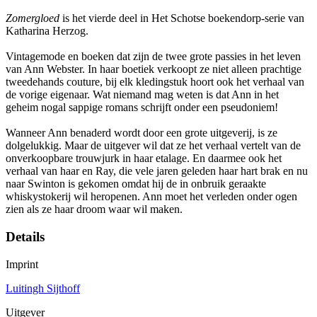
Zomergloed
is het vierde deel in Het Schotse boekendorp-serie van
Katharina Herzog.
Vintagemode en boeken dat zijn de twee grote passies in het leven
van Ann Webster. In haar boetiek verkoopt ze niet alleen prachtige
tweedehands couture, bij elk kledingstuk hoort ook het verhaal van
de vorige eigenaar. Wat niemand mag weten is dat Ann in het
geheim nogal sappige romans schrijft onder een pseudoniem!
Wanneer Ann benaderd wordt door een grote uitgeverij, is ze
dolgelukkig. Maar de uitgever wil dat ze het verhaal vertelt van de
onverkoopbare trouwjurk in haar etalage. En daarmee ook het
verhaal van haar en Ray, die vele jaren geleden haar hart brak en nu
naar Swinton is gekomen omdat hij de in onbruik geraakte
whiskystokerij wil heropenen. Ann moet het verleden onder ogen
zien als ze haar droom waar wil maken.
Details
Imprint
Luitingh Sijthoff
Uitgever