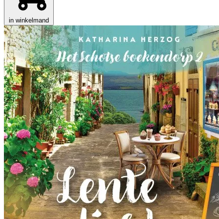
in winkelmand