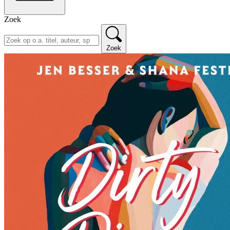
Zoek
Zoek