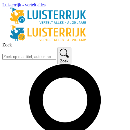
Luisterrijk - vertelt alles
Zoek
Zoek