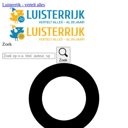
Luisterrijk - vertelt alles
Zoek
Zoek