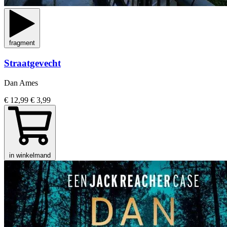
fragment
Straatgevecht
Dan Ames
€ 12,99
€ 3,99
in winkelmand