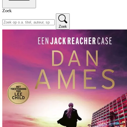
Zoek
Zoek