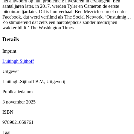
het antwoord op hun problemen: investeren in cryptogeld. Een
aantal jaren later, in 2017, werden Tyler en Cameron de eerste
bitcoin-miljardairs. Dit is hun verhaal. Ben Mezrich schreef eerder
Facebook, dat werd verfilmd als The Social Network. ‘Onstuimig…
Zo stimulerend dat zelfs een narcolepticus zonder medicijnen
wakker blijft.’ The Washington Times
Details
Imprint
Luitingh Sijthoff
Uitgever
Luitingh-Sijthoff B.V., Uitgeverij
Publicatiedatum
3 november 2025
ISBN
9789021059761
Taal