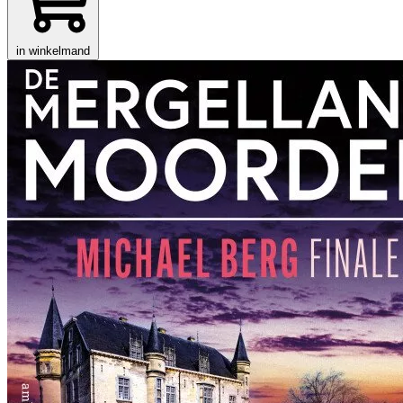
in winkelmand