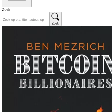
Zoek
Zoek