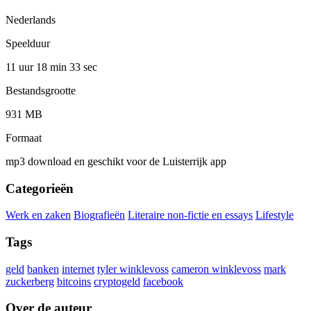
Nederlands
Speelduur
11 uur 18 min
33 sec
Bestandsgrootte
931 MB
Formaat
mp3 download en geschikt voor de Luisterrijk app
Categorieën
Werk en zaken
Biografieën
Literaire non-fictie en essays
Lifestyle
Tags
geld
banken
internet
tyler winklevoss
cameron winklevoss
mark
zuckerberg
bitcoins
cryptogeld
facebook
Over de auteur