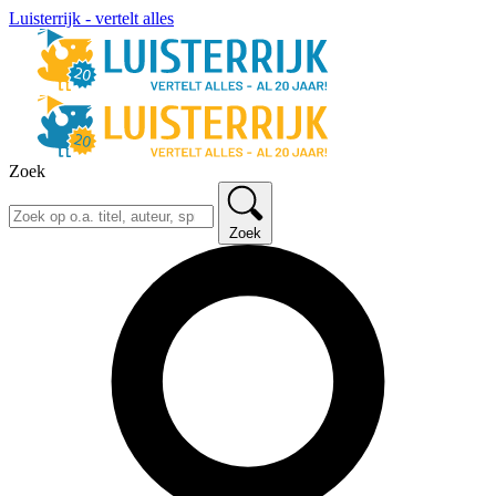
Luisterrijk - vertelt alles
Zoek
Zoek