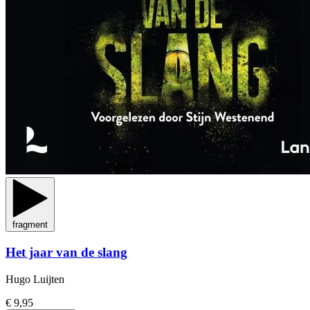
fragment
Het jaar van de slang
Hugo Luijten
€ 9,95