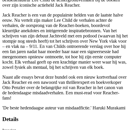
over zijn iconische actieheld Jack Reacher.
Jack Reacher is een van de populairste helden van de laatste halve
eeuw. Nu vertelt zijn maker Lee Child de verhalen achter de
verhalen, de oorsprong van de Reacher-boeken, boordevol
kleurrijke anekdotes en intrigerende inspiratiebronnen. Van het
schrijven van zijn debuut Jachtveld met een potlood (waarvan hij het
stompje nog steeds heeft) tot het schrijven over New York vlak voor
– en vlak na – 9/11. En van Childs ontroerende verslag over hoe hij
een fan jaren nadat haar moeder haar naar een signeersessie had
meegenomen opnieuw ontmoette, tot hoe hij zijn eerste computer
kocht. Elk verhaal geeft op een krachtige manier weer waar hij was,
zowel fysiek als mentaal, bij het schrijven van elk boek.
Naast alle essays bevat deze bundel ook een nieuw kortverhaal over
Jack Reacher en een nawoord van thrillerexpert en boekverkoper
Otto Penzler over de belangrijke rol van Reacher in het canon van
de hedendaagse misdaadverhalen. Een must-read voor Reacher-
fans!
'De beste hedendaagse auteur van misdaadfictie.' Haruki Murakami
Details