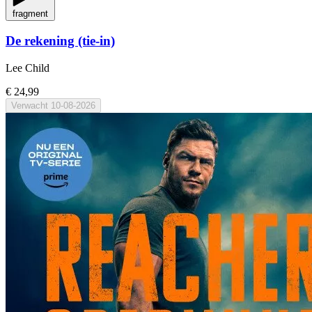
fragment
De rekening (tie-in)
Lee Child
€ 24,99
Verwacht
10-08-2026