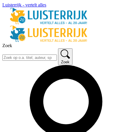
Luisterrijk - vertelt alles
Zoek
Zoek