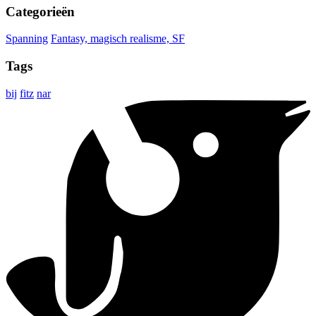
Categorieën
Spanning
Fantasy, magisch realisme, SF
Tags
bij
fitz
nar