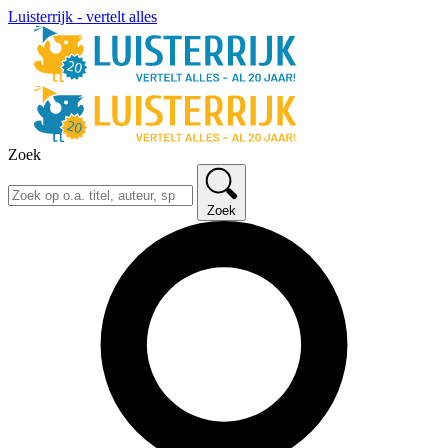
Luisterrijk - vertelt alles
Zoek
Zoek