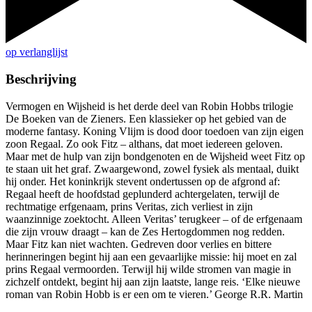
op verlanglijst
Beschrijving
Vermogen en Wijsheid is het derde deel van Robin Hobbs trilogie
De Boeken van de Zieners. Een klassieker op het gebied van de
moderne fantasy. Koning Vlijm is dood door toedoen van zijn eigen
zoon Regaal. Zo ook Fitz – althans, dat moet iedereen geloven.
Maar met de hulp van zijn bondgenoten en de Wijsheid weet Fitz op
te staan uit het graf. Zwaargewond, zowel fysiek als mentaal, duikt
hij onder. Het koninkrijk stevent ondertussen op de afgrond af:
Regaal heeft de hoofdstad geplunderd achtergelaten, terwijl de
rechtmatige erfgenaam, prins Veritas, zich verliest in zijn
waanzinnige zoektocht. Alleen Veritas’ terugkeer – of de erfgenaam
die zijn vrouw draagt – kan de Zes Hertogdommen nog redden.
Maar Fitz kan niet wachten. Gedreven door verlies en bittere
herinneringen begint hij aan een gevaarlijke missie: hij moet en zal
prins Regaal vermoorden. Terwijl hij wilde stromen van magie in
zichzelf ontdekt, begint hij aan zijn laatste, lange reis. ‘Elke nieuwe
roman van Robin Hobb is er een om te vieren.’ George R.R. Martin