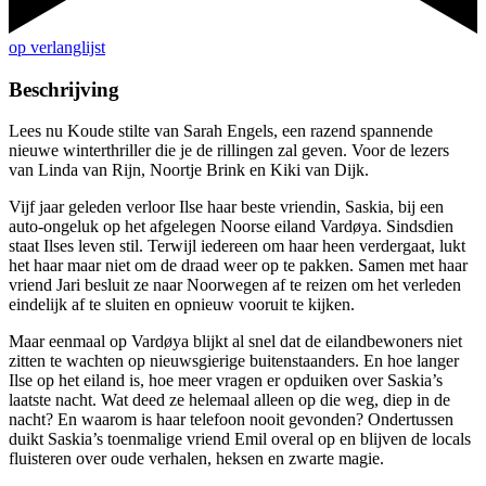
op verlanglijst
Beschrijving
Lees nu Koude stilte van Sarah Engels, een razend spannende
nieuwe winterthriller die je de rillingen zal geven. Voor de lezers
van Linda van Rijn, Noortje Brink en Kiki van Dijk.
Vijf jaar geleden verloor Ilse haar beste vriendin, Saskia, bij een
auto-ongeluk op het afgelegen Noorse eiland Vardøya. Sindsdien
staat Ilses leven stil. Terwijl iedereen om haar heen verdergaat, lukt
het haar maar niet om de draad weer op te pakken. Samen met haar
vriend Jari besluit ze naar Noorwegen af te reizen om het verleden
eindelijk af te sluiten en opnieuw vooruit te kijken.
Maar eenmaal op Vardøya blijkt al snel dat de eilandbewoners niet
zitten te wachten op nieuwsgierige buitenstaanders. En hoe langer
Ilse op het eiland is, hoe meer vragen er opduiken over Saskia’s
laatste nacht. Wat deed ze helemaal alleen op die weg, diep in de
nacht? En waarom is haar telefoon nooit gevonden? Ondertussen
duikt Saskia’s toenmalige vriend Emil overal op en blijven de locals
fluisteren over oude verhalen, heksen en zwarte magie.