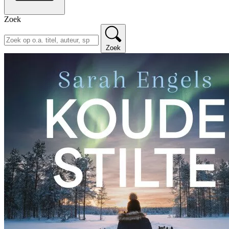
Zoek
Zoek