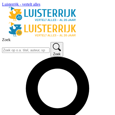
Luisterrijk - vertelt alles
Zoek
Zoek