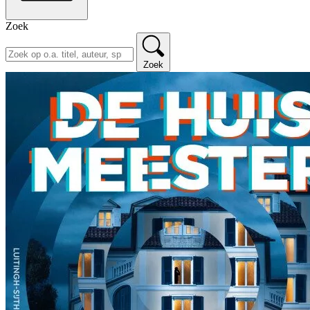
Zoek
Zoek