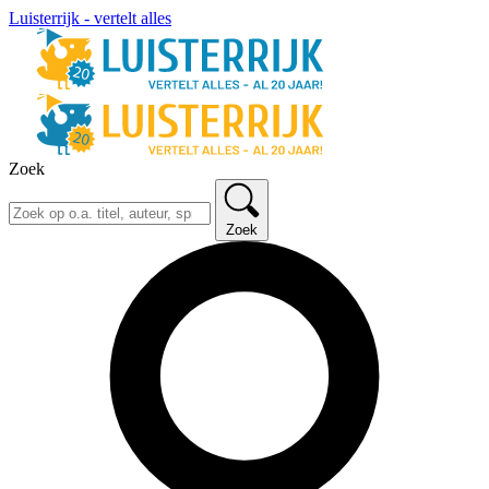
Luisterrijk - vertelt alles
Zoek
Zoek