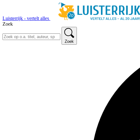
Luisterrijk - vertelt alles
Zoek
Zoek