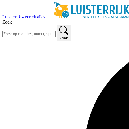
Luisterrijk - vertelt alles
Zoek
Zoek