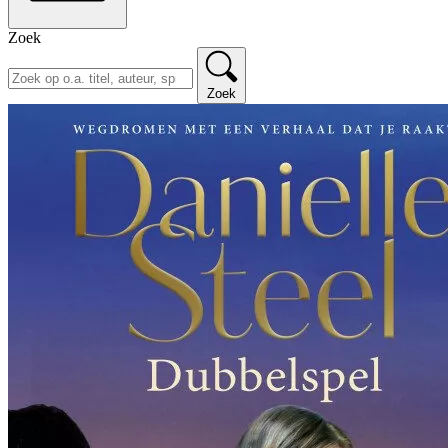
Zoek
Zoek