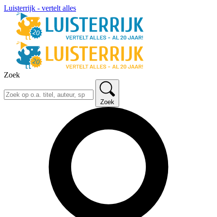
Luisterrijk - vertelt alles
Zoek
Zoek