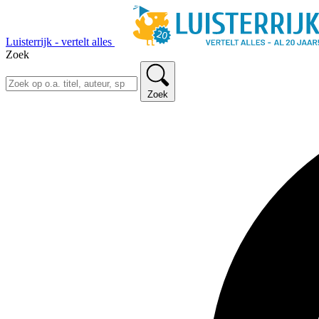
Luisterrijk - vertelt alles
Zoek
Zoek