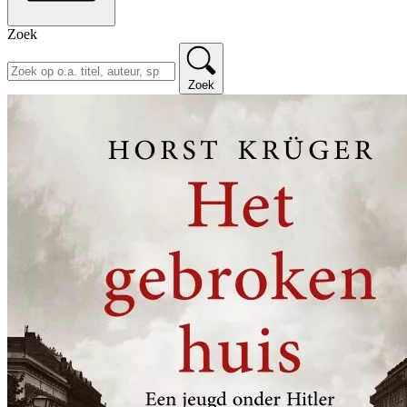
Zoek
Zoek