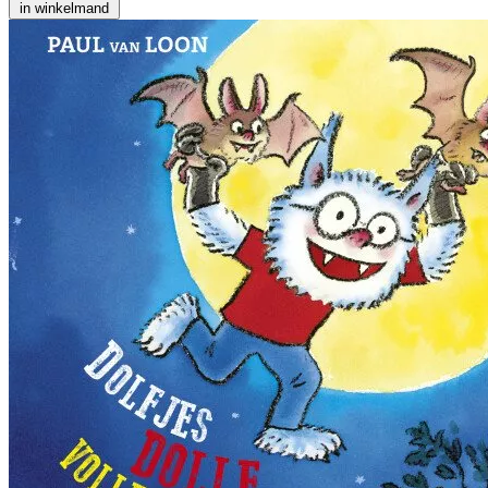
in winkelmand