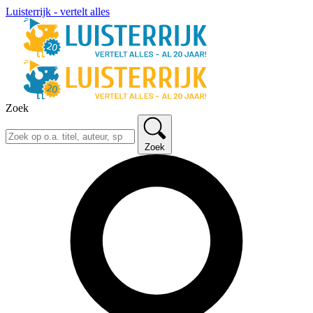
Luisterrijk - vertelt alles
Zoek
Zoek