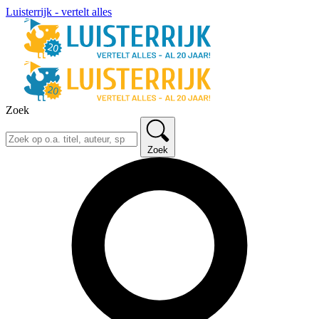
Luisterrijk - vertelt alles
Zoek
Zoek