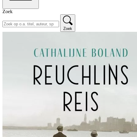
Zoek
Zoek