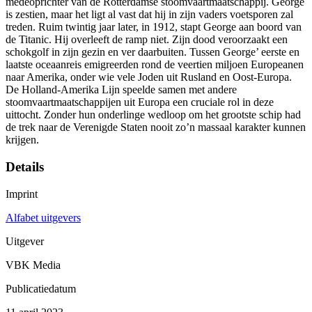
medeoprichter van de Rotterdamse stoomvaartmaatschappij. George
is zestien, maar het ligt al vast dat hij in zijn vaders voetsporen zal
treden. Ruim twintig jaar later, in 1912, stapt George aan boord van
de Titanic. Hij overleeft de ramp niet. Zijn dood veroorzaakt een
schokgolf in zijn gezin en ver daarbuiten. Tussen George’ eerste en
laatste oceaanreis emigreerden rond de veertien miljoen Europeanen
naar Amerika, onder wie vele Joden uit Rusland en Oost-Europa.
De Holland-Amerika Lijn speelde samen met andere
stoomvaartmaatschappijen uit Europa een cruciale rol in deze
uittocht. Zonder hun onderlinge wedloop om het grootste schip had
de trek naar de Verenigde Staten nooit zo’n massaal karakter kunnen
krijgen.
Details
Imprint
Alfabet uitgevers
Uitgever
VBK Media
Publicatiedatum