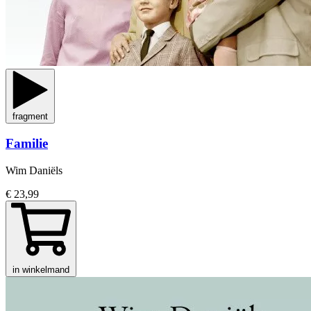
fragment
Familie
Wim Daniëls
€ 23,99
in winkelmand