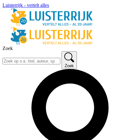
Luisterrijk - vertelt alles
Zoek
Zoek