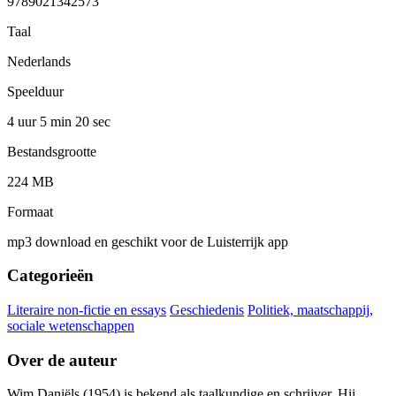
9789021342573
Taal
Nederlands
Speelduur
4 uur 5 min
20 sec
Bestandsgrootte
224 MB
Formaat
mp3 download en geschikt voor de Luisterrijk app
Categorieën
Literaire non-fictie en essays
Geschiedenis
Politiek, maatschappij,
sociale wetenschappen
Over de auteur
Wim Daniëls (1954) is bekend als taalkundige en schrijver. Hij