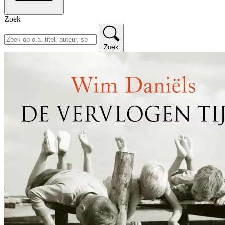
Zoek
Zoek