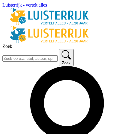
Luisterrijk - vertelt alles
Zoek
Zoek