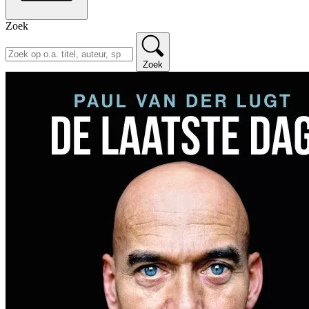
Zoek
Zoek