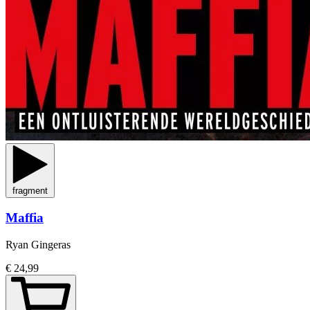
fragment
Maffia
Ryan Gingeras
€ 24,99