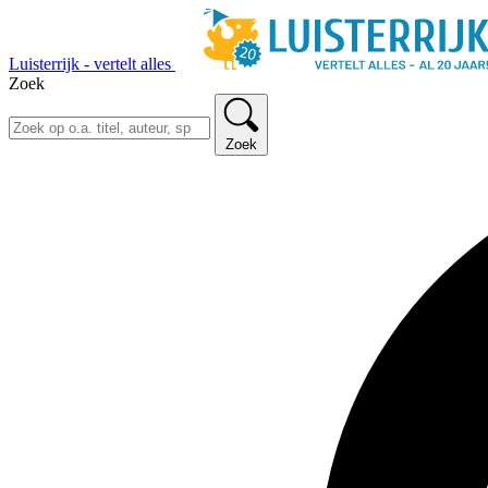
Luisterrijk - vertelt alles
Zoek
Zoek