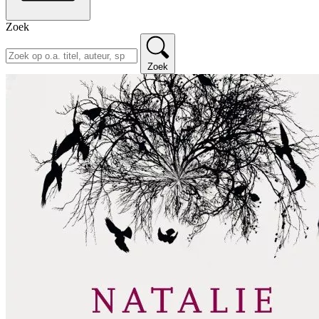
Zoek
Zoek