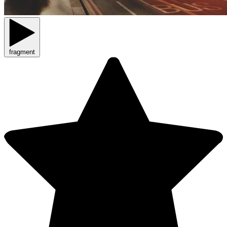
fragment