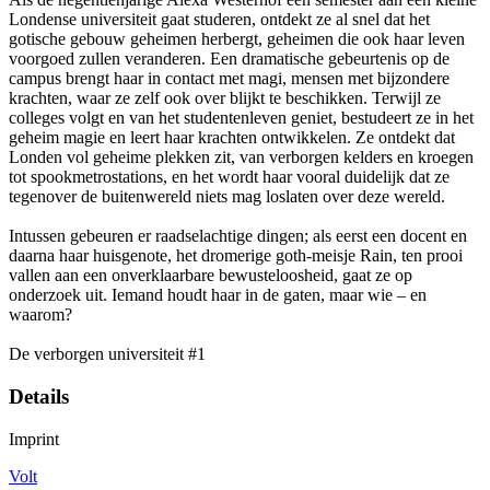
Londense universiteit gaat studeren, ontdekt ze al snel dat het
gotische gebouw geheimen herbergt, geheimen die ook haar leven
voorgoed zullen veranderen. Een dramatische gebeurtenis op de
campus brengt haar in contact met magi, mensen met bijzondere
krachten, waar ze zelf ook over blijkt te beschikken. Terwijl ze
colleges volgt en van het studentenleven geniet, bestudeert ze in het
geheim magie en leert haar krachten ontwikkelen. Ze ontdekt dat
Londen vol geheime plekken zit, van verborgen kelders en kroegen
tot spookmetrostations, en het wordt haar vooral duidelijk dat ze
tegenover de buitenwereld niets mag loslaten over deze wereld.
Intussen gebeuren er raadselachtige dingen; als eerst een docent en
daarna haar huisgenote, het dromerige goth-meisje Rain, ten prooi
vallen aan een onverklaarbare bewusteloosheid, gaat ze op
onderzoek uit. Iemand houdt haar in de gaten, maar wie – en
waarom?
De verborgen universiteit #1
Details
Imprint
Volt