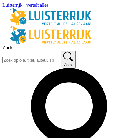
Luisterrijk - vertelt alles
Zoek
Zoek