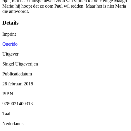
rijdt, bidt haar thuisgebleven zoon van vijftien tot de Heilige Maagd
Maria: hij hoopt dat ze oom Paul wil redden. Maar het is niet Maria
die antwoordt.
Details
Imprint
Querido
Uitgever
Singel Uitgeverijen
Publicatiedatum
26 februari 2018
ISBN
9789021409313
Taal
Nederlands