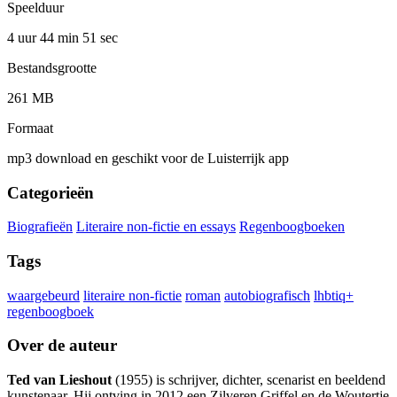
Speelduur
4 uur 44 min
51 sec
Bestandsgrootte
261 MB
Formaat
mp3 download en geschikt voor de Luisterrijk app
Categorieën
Biografieën
Literaire non-fictie en essays
Regenboogboeken
Tags
waargebeurd
literaire non-fictie
roman
autobiografisch
lhbtiq+
regenboogboek
Over de auteur
Ted van Lieshout
(1955) is schrijver, dichter, scenarist en beeldend
kunstenaar. Hij ontving in 2012 een Zilveren Griffel en de Woutertje