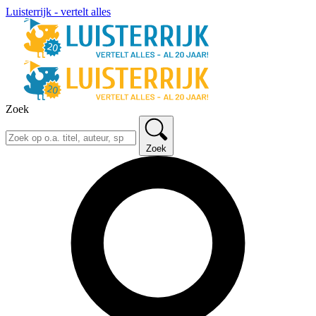
Luisterrijk - vertelt alles
Zoek
Zoek