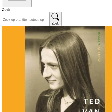
Zoek
Zoek