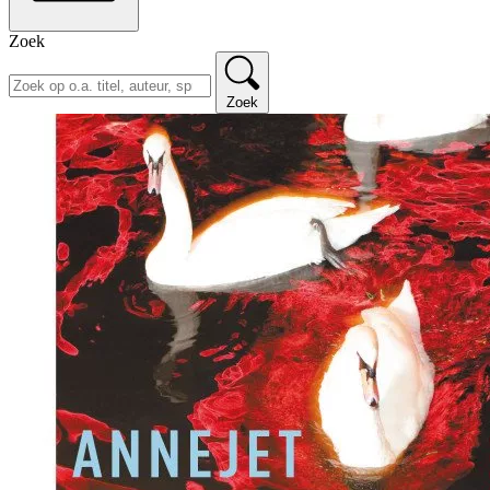
Zoek
Zoek