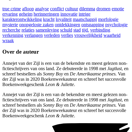
true crime
afloop
analyse
conflict
cultuur
dilemma
dromen
emotie
ervaring
geheim
herinneringen
innovatie
intrige
karakterontwikkeling
kracht
loyaliteit
maatschappij
morfologie
mysterie
onopgeloste zaken
ontdekkingen
ontsnapping
psychologie
recherche
relaties
samenleving
schuld
stad
tijd.
verbinding
verkenning
verlangen
verleden
verlies
vrouwelijkheid
waarheid
wraak
Over de auteur
Annejet van der Zijl is een van de bekendste en meest gelezen non-
fictieschrijvers van ons land. Ze debuteerde in 1998 met
Jagtlust
, en
schreef bestsellers als
Sonny Boy
en
De Amerikaanse prinses.
Van
der Zijl was in 2020 Boekenweekauteur en schreef het succesvolle
Boekenweekgeschenk
Leon & Juliette
.
Annejet van der Zijl is een van de bekendste en meest gelezen non-
fictieschrijvers van ons land. Ze debuteerde in 1998 met
Jagtlust
, en
schreef bestsellers als
Sonny Boy
en
De Amerikaanse prinses.
Van
der Zijl was in 2020 Boekenweekauteur en schreef het succesvolle
Boekenweekgeschenk
Leon & Juliette
.