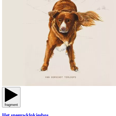
fragment
Het sneeuwklokjesbos