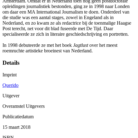
Amsterdam. Omdat er in Nederland toen nog geen postdoctorale
opleidingen journalistiek bestonden, ging ze in 1998 naar Londen
om daar een MA International Journalism te doen. Onderdeel van
die studie was een aantal stages, zowel in Engeland als in
Nederland, en zo kwam ze als redactrice bij de toenmalige Haagse
Post terecht, net voor dit blad fuseerde met De Tijd. Daar
specialiseerde ze zich in literaire geschiedschrijving en portretten.
In 1998 debuteerde ze met het boek
Jagtlust
over het meest
roemruchte artistieke broeinest van Nederland.
Details
Imprint
Querido
Uitgever
Overamstel Uitgevers
Publicatiedatum
15 maart 2018
ISBN