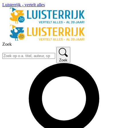
Luisterrijk - vertelt alles
Zoek
Zoek