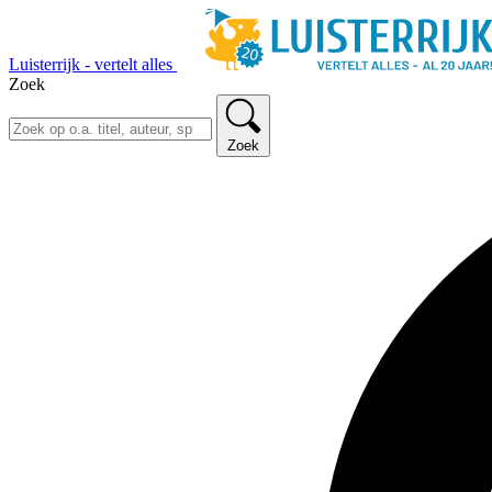
Luisterrijk - vertelt alles
Zoek
Zoek