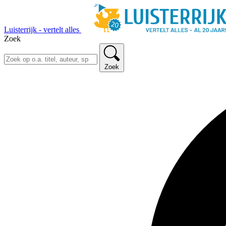
Luisterrijk - vertelt alles
Zoek
Zoek