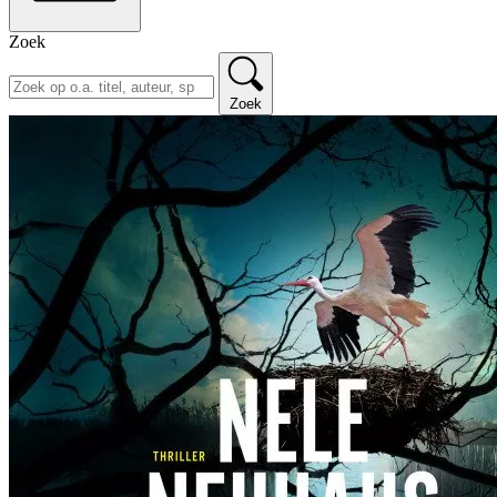
Zoek
Zoek