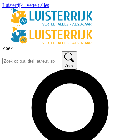
Luisterrijk - vertelt alles
Zoek
Zoek