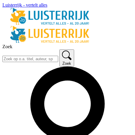
Luisterrijk - vertelt alles
Zoek
Zoek