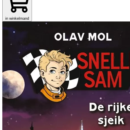
in winkelmand