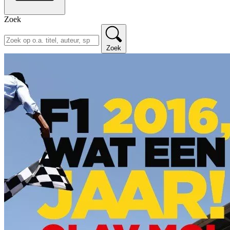
Zoek
Zoek