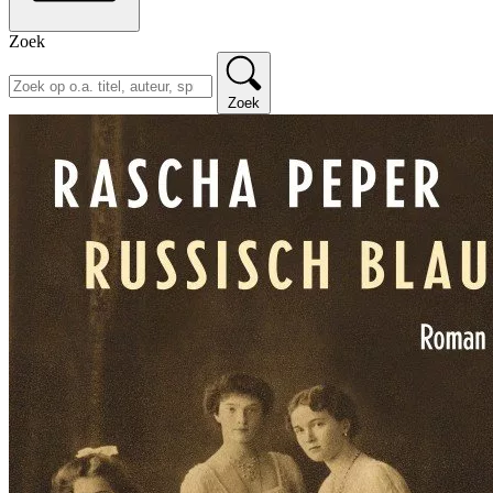
Zoek
Zoek