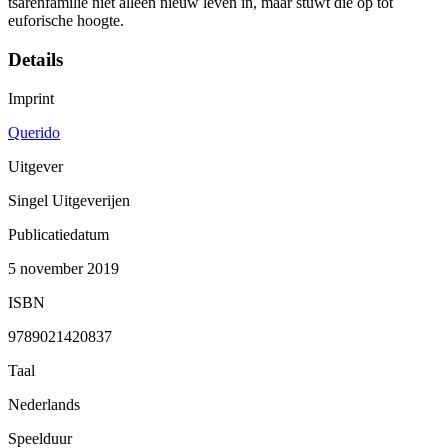
tsarenfamilie niet alleen nieuw leven in, maar stuwt die op tot
euforische hoogte.
Details
Imprint
Querido
Uitgever
Singel Uitgeverijen
Publicatiedatum
5 november 2019
ISBN
9789021420837
Taal
Nederlands
Speelduur