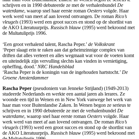
schrijven en in 1990 debuteerde ze met de verhalenbundel
De
waterdame
, waarop snel haar eerste roman
Oesters
volgde. Haar
werk werd van meet af aan lovend ontvangen. De roman
Rico’s
vleugels
(1993) werd een groot succes en stond op de shortlist van
de AKO Literatuurprijs.
Russisch blauw
(1995) werd bekroond met
de Multatuliprijs 1996.
‘Een groot verhalend talent, Rascha Peper.’
de Volkskrant
‘Peper slaagt erin te raken aan dat geheimzinnige complex van
driften dat alles verteert en alles wegmaait wat voor de voeten komt
en uiteindelijk zijn vervulling slechts kan vinden in vernietiging,
opheffing, dood.’
NRC Handelsblad
‘Rascha Peper is de koningin van de ingehouden hartstocht.’
De
Groene Amsterdammer
Rascha Peper
(pseudoniem van Jenneke Strijland) (1949-2013)
studeerde Nederlands en werkte een aantal jaren als lerares. Ze
woonde een tijd in Wenen en in New York vanwege het werk van
haar man voor Buitenlandse Zaken. In Wenen begon ze serieus te
schrijven en in 1990 debuteerde ze met de verhalenbundel
De
waterdame
, waarop snel haar eerste roman
Oesters
volgde. Haar
werk werd van meet af aan lovend ontvangen. De roman
Rico’s
vleugels
(1993) werd een groot succes en stond op de shortlist van
de AKO Literatuurprijs.
Russisch blauw
(1995) werd bekroond met
de Multatuliprijs 1996.