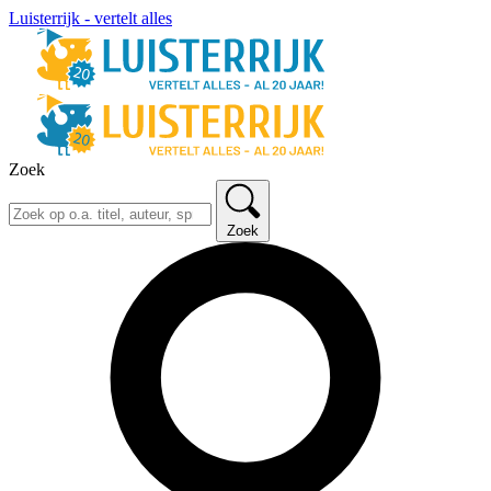
Luisterrijk - vertelt alles
Zoek
Zoek