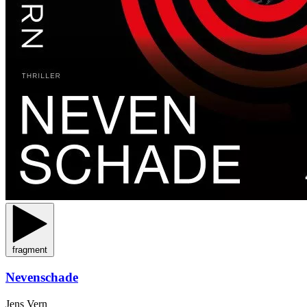
fragment
Nevenschade
Jens Vern