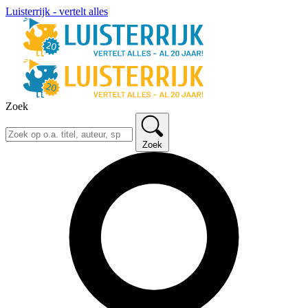
Luisterrijk - vertelt alles
Zoek
Zoek