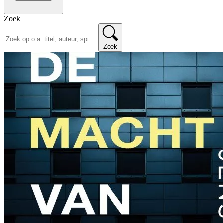
Zoek
Zoek