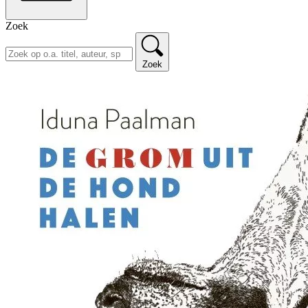
Zoek
Zoek