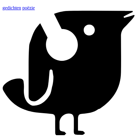
gedichten
poëzie