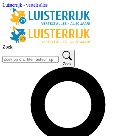
Luisterrijk - vertelt alles
Zoek
Zoek