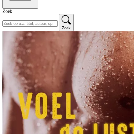
Zoek
Zoek