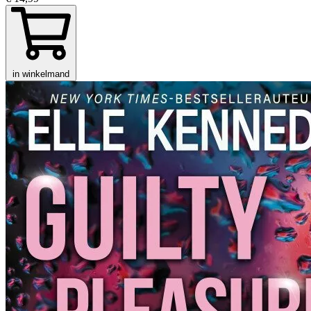
in winkelmand