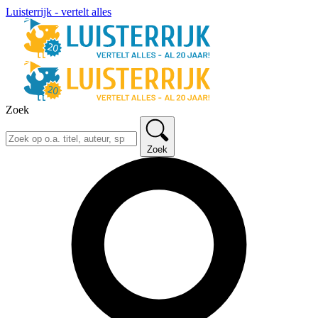
Luisterrijk - vertelt alles
Zoek
Zoek