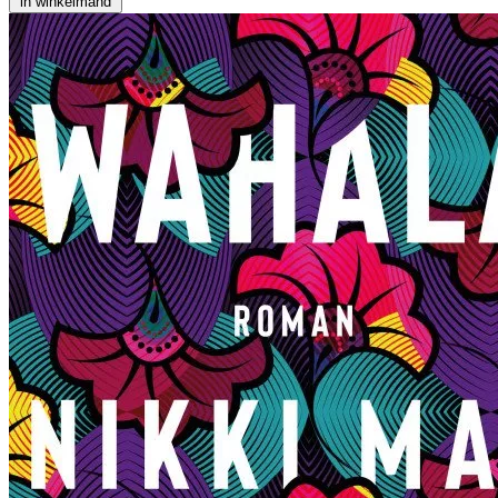
in winkelmand