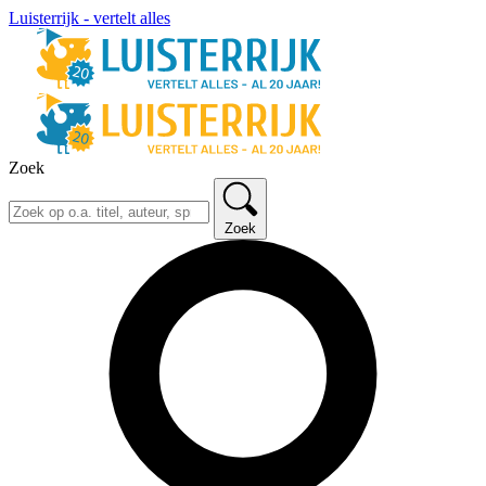
Luisterrijk - vertelt alles
Zoek
Zoek