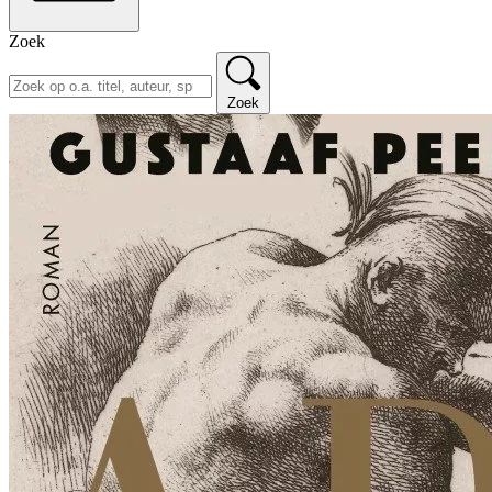
Zoek
Zoek