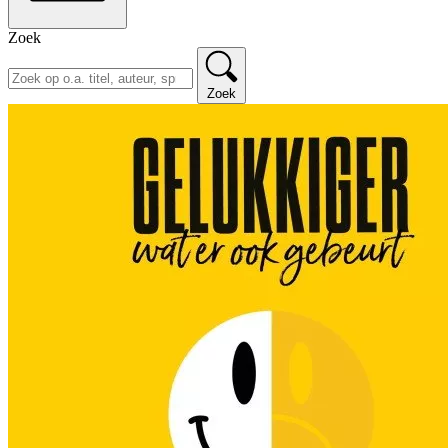
Zoek
Zoek