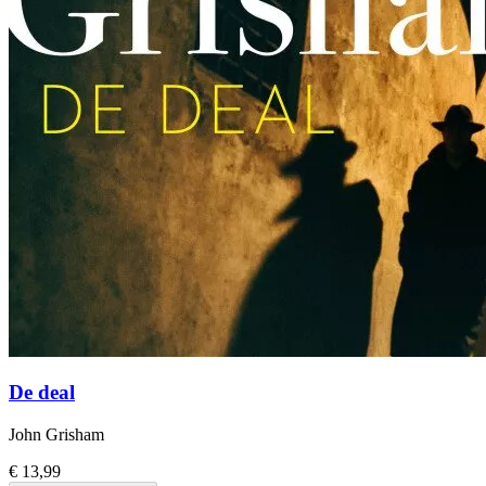
De deal
John Grisham
€ 13,99