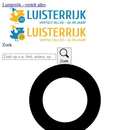
Luisterrijk - vertelt alles
Zoek
Zoek