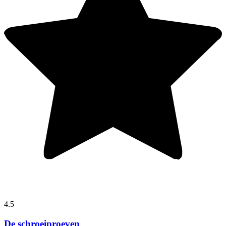
4.5
De schroeiproeven