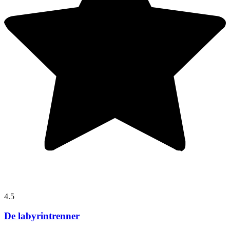
4.5
De labyrintrenner