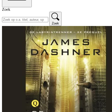
Zoek
Zoek