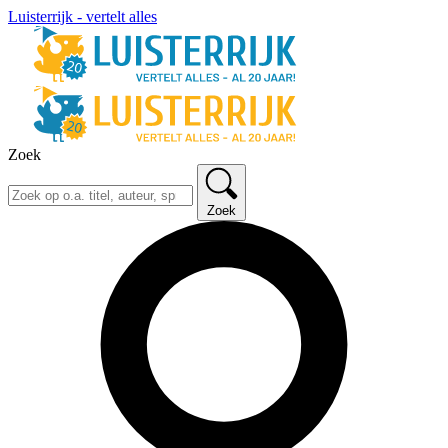
Luisterrijk - vertelt alles
Zoek
Zoek