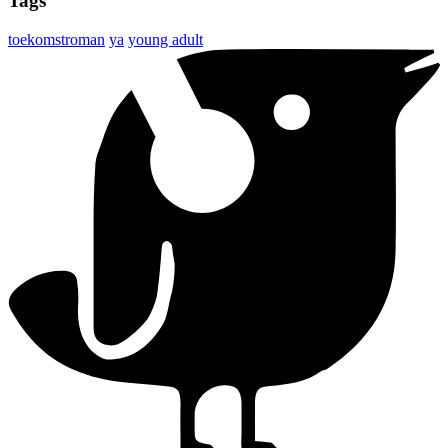
Tags
toekomstroman
ya
young adult