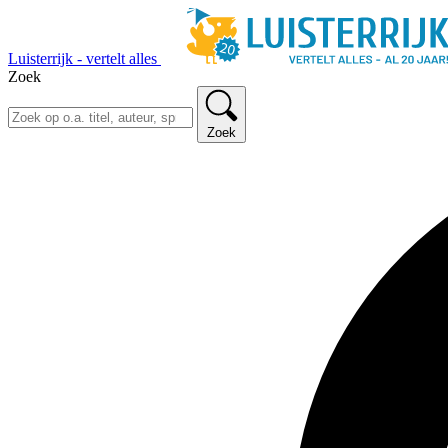
Luisterrijk - vertelt alles
Zoek
Zoek