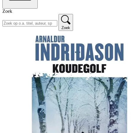
Zoek
Zoek