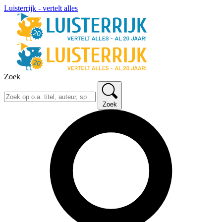
Luisterrijk - vertelt alles
Zoek
Zoek