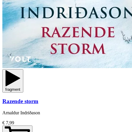
fragment
Razende storm
Arnaldur Indriðason
€ 7,99