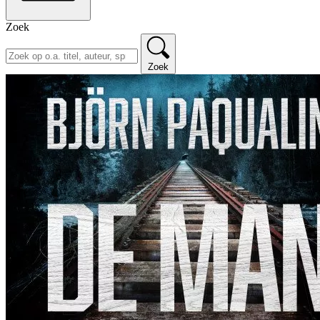
Zoek
Zoek