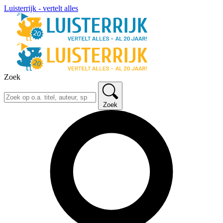
Luisterrijk - vertelt alles
Zoek
Zoek