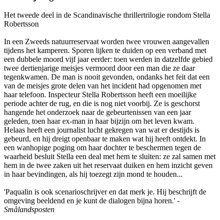
Het tweede deel in de Scandinavische thrillertrilogie rondom Stella
Robertsson
In een Zweeds natuurreservaat worden twee vrouwen aangevallen
tijdens het kamperen. Sporen lijken te duiden op een verband met
een dubbele moord vijf jaar eerder: toen werden in datzelfde gebied
twee dertienjarige meisjes vermoord door een man die ze daar
tegenkwamen. De man is nooit gevonden, ondanks het feit dat een
van de meisjes grote delen van het incident had opgenomen met
haar telefoon. Inspecteur Stella Robertsson heeft een moeilijke
periode achter de rug, en die is nog niet voorbij. Ze is geschorst
hangende het onderzoek naar de gebeurtenissen van een jaar
geleden, toen haar ex-man in haar bijzijn om het leven kwam.
Helaas heeft een journalist lucht gekregen van wat er destijds is
gebeurd, en hij dreigt openbaar te maken wat hij heeft ontdekt. In
een wanhopige poging om haar dochter te beschermen tegen de
waarheid besluit Stella een deal met hem te sluiten: ze zal samen met
hem in de twee zaken uit het reservaat duiken en hem inzicht geven
in haar bevindingen, als hij toezegt zijn mond te houden...
'Paqualin is ook scenarioschrijver en dat merk je. Hij beschrijft de
omgeving beeldend en je kunt de dialogen bijna horen.' -
Smålandsposten