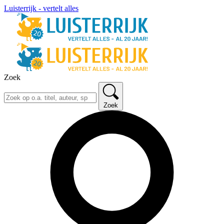
Luisterrijk - vertelt alles
Zoek
Zoek