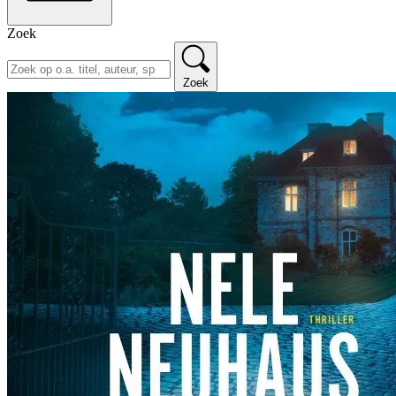
Zoek
Zoek