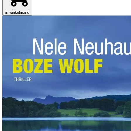
in winkelmand