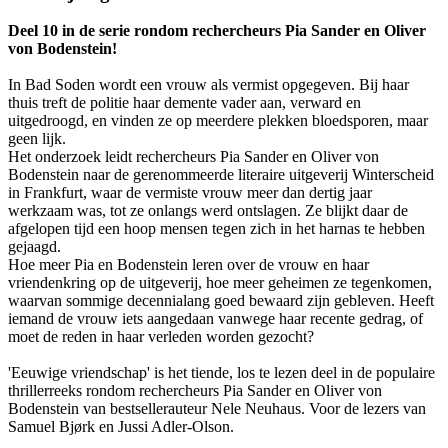
Deel 10 in de serie rondom rechercheurs Pia Sander en Oliver
von Bodenstein!
In Bad Soden wordt een vrouw als vermist opgegeven. Bij haar
thuis treft de politie haar demente vader aan, verward en
uitgedroogd, en vinden ze op meerdere plekken bloedsporen, maar
geen lijk.
Het onderzoek leidt rechercheurs Pia Sander en Oliver von
Bodenstein naar de gerenommeerde literaire uitgeverij Winterscheid
in Frankfurt, waar de vermiste vrouw meer dan dertig jaar
werkzaam was, tot ze onlangs werd ontslagen. Ze blijkt daar de
afgelopen tijd een hoop mensen tegen zich in het harnas te hebben
gejaagd.
Hoe meer Pia en Bodenstein leren over de vrouw en haar
vriendenkring op de uitgeverij, hoe meer geheimen ze tegenkomen,
waarvan sommige decennialang goed bewaard zijn gebleven. Heeft
iemand de vrouw iets aangedaan vanwege haar recente gedrag, of
moet de reden in haar verleden worden gezocht?
'Eeuwige vriendschap' is het tiende, los te lezen deel in de populaire
thrillerreeks rondom rechercheurs Pia Sander en Oliver von
Bodenstein van bestsellerauteur Nele Neuhaus. Voor de lezers van
Samuel Bjørk en Jussi Adler-Olson.